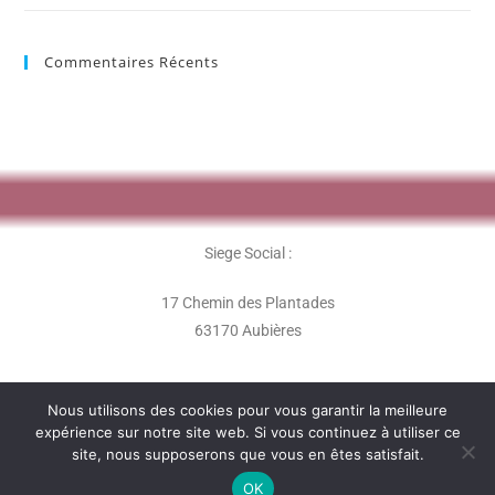
Commentaires Récents
Siege Social :
17 Chemin des Plantades
63170 Aubières
Nous utilisons des cookies pour vous garantir la meilleure
expérience sur notre site web. Si vous continuez à utiliser ce
site, nous supposerons que vous en êtes satisfait.
L'association Les Perles Rares - 2020 -
OK