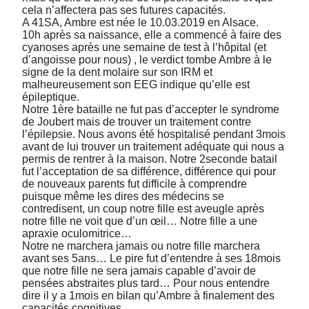
cela n’affectera pas ses futures capacités.
A 41SA, Ambre est née le 10.03.2019 en Alsace.
10h après sa naissance, elle a commencé à faire des
cyanoses après une semaine de test à l’hôpital (et
d’angoisse pour nous) , le verdict tombe Ambre à le
signe de la dent molaire sur son IRM et
malheureusement son EEG indique qu’elle est
épileptique.
Notre 1ère bataille ne fut pas d’accepter le syndrome
de Joubert mais de trouver un traitement contre
l’épilepsie. Nous avons été hospitalisé pendant 3mois
avant de lui trouver un traitement adéquate qui nous a
permis de rentrer à la maison. Notre 2seconde batail
fut l’acceptation de sa différence, différence qui pour
de nouveaux parents fut difficile à comprendre
puisque même les dires des médecins se
contredisent, un coup notre fille est aveugle après
notre fille ne voit que d’un œil… Notre fille a une
apraxie oculomitrice…
Notre ne marchera jamais ou notre fille marchera
avant ses 5ans… Le pire fut d’entendre à ses 18mois
que notre fille ne sera jamais capable d’avoir de
pensées abstraites plus tard… Pour nous entendre
dire il y a 1mois en bilan qu’Ambre à finalement des
capacités cognitives…