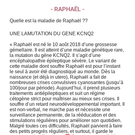
- RAPHAËL -
Quelle est la maladie de Raphaël ??
UNE LAMUTATION DU GENE KCNQ2
« Raphaël est né le 10 août 2018 d’une grossesse
gémellaire. Il est atteint d’une maladie génétique rare,
la mutation du gène KCNQ2. Il s’agit d’une
encéphalopathie épileptique sévère. Le variant de
cette maladie dont souffre Raphaël est pour l’instant
le seul à avoir été diagnostiqué au monde. Dès la
naissance (et déjà in utero), Raphaël a fait de
nombreuses crises convulsives cyanosantes (jusqu’à
100/jour par période). Aujourd’hui, il prend plusieurs
traitements antiépileptiques et suit un régime
cétogène strict pour maîtriser au mieux ses crises. Il
souffre d’un retard neurodéveloppemental important. Il
est non-verbal, ne marche pas et nécessite une
surveillance permanente, de la rééducation et des
stimulations régulières pour améliorer son quotidien.
Malgré toutes ces difficultés, Raphaël parvient à faire
des petits progrès réguliers, et surtout, il garde le