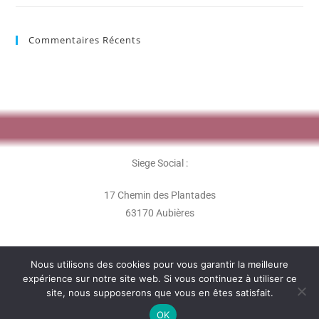
Commentaires Récents
Siege Social :
17 Chemin des Plantades
63170 Aubières
Nous utilisons des cookies pour vous garantir la meilleure
expérience sur notre site web. Si vous continuez à utiliser ce
site, nous supposerons que vous en êtes satisfait.
L'association Les Perles Rares - 2020 -
OK