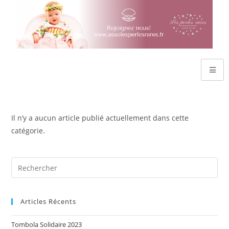
Il n’y a aucun article publié actuellement dans cette
catégorie.
Articles Récents
Tombola Solidaire 2023