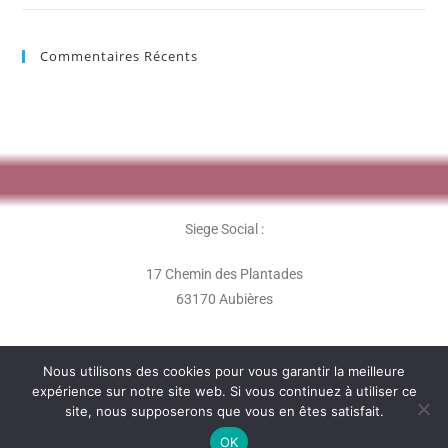
Commentaires Récents
Siege Social :
17 Chemin des Plantades
63170 Aubières
Nous utilisons des cookies pour vous garantir la meilleure
expérience sur notre site web. Si vous continuez à utiliser ce
site, nous supposerons que vous en êtes satisfait.
L'association Les Perles Rares - 2020 -
OK