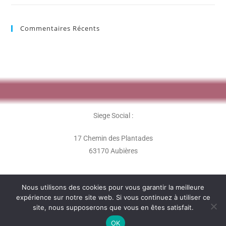
Commentaires Récents
Siege Social :
17 Chemin des Plantades
63170 Aubières
Nous utilisons des cookies pour vous garantir la meilleure
expérience sur notre site web. Si vous continuez à utiliser ce
site, nous supposerons que vous en êtes satisfait.
L'association Les Perles Rares - 2020 -
OK