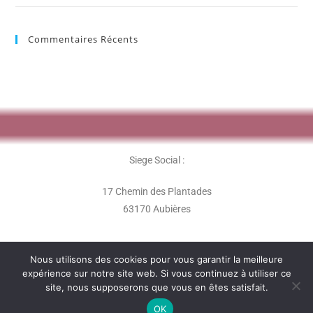
Commentaires Récents
Siege Social :
17 Chemin des Plantades
63170 Aubières
Nous utilisons des cookies pour vous garantir la meilleure
expérience sur notre site web. Si vous continuez à utiliser ce
site, nous supposerons que vous en êtes satisfait.
L'association Les Perles Rares - 2020 -
OK